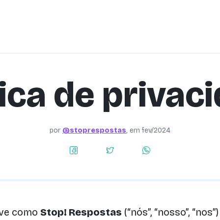
tica de privac
por
@stoprespostas
, em
fev/2024
reve como
Stop! Respostas
(“nós”, “nosso”, “nos