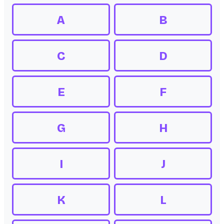
A
B
C
D
E
F
G
H
I
J
K
L