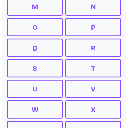
M
N
O
P
Q
R
S
T
U
V
W
X