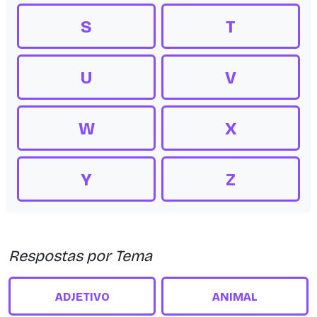
S
T
U
V
W
X
Y
Z
Respostas por Tema
ADJETIVO
ANIMAL