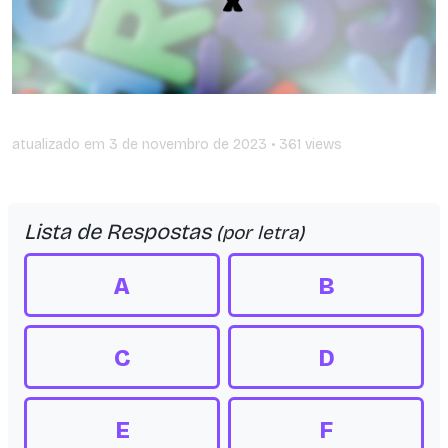
atualizado em
3 de novembro de 2023
• 361 views
Lista de Respostas
(por letra)
A
B
C
D
E
F