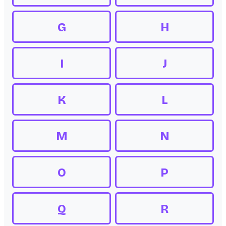
G
H
I
J
K
L
M
N
O
P
Q
R