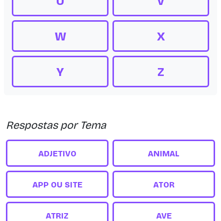
U
V
W
X
Y
Z
Respostas por Tema
ADJETIVO
ANIMAL
APP OU SITE
ATOR
ATRIZ
AVE