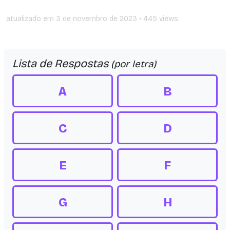
atualizado em
3 de novembro de 2023
• 445 views
Lista de Respostas
(por letra)
A
B
C
D
E
F
G
H