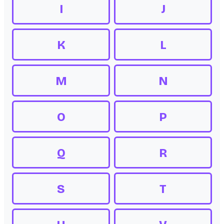
I
J
K
L
M
N
O
P
Q
R
S
T