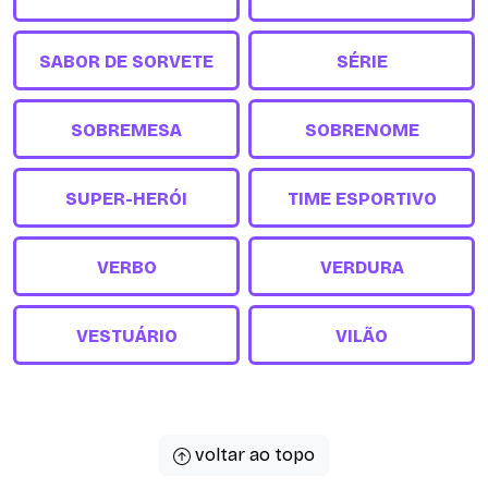
SABOR DE SORVETE
SÉRIE
SOBREMESA
SOBRENOME
SUPER-HERÓI
TIME ESPORTIVO
VERBO
VERDURA
VESTUÁRIO
VILÃO
voltar ao topo