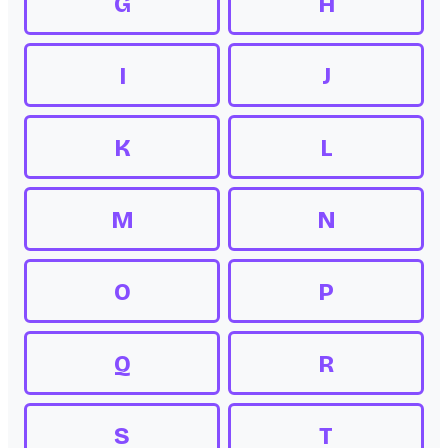
G
H
I
J
K
L
M
N
O
P
Q
R
S
T