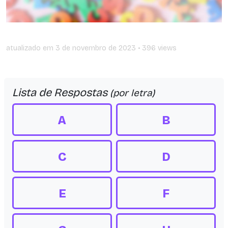
atualizado em
3 de novembro de 2023
• 396 views
Lista de Respostas
(por letra)
A
B
C
D
E
F