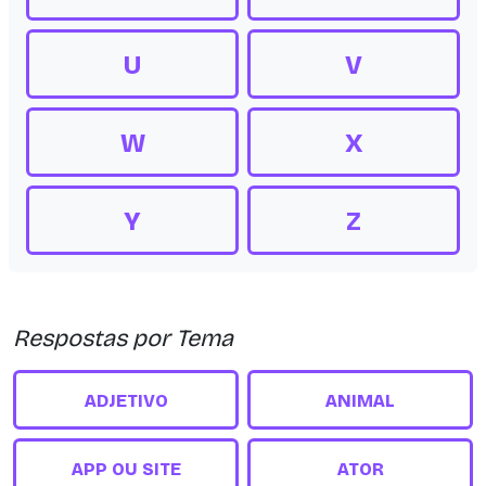
U
V
W
X
Y
Z
Respostas por Tema
ADJETIVO
ANIMAL
APP OU SITE
ATOR