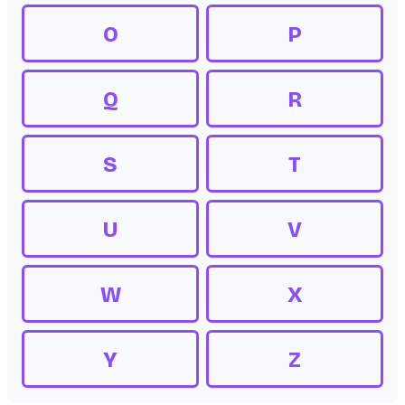
O
P
Q
R
S
T
U
V
W
X
Y
Z