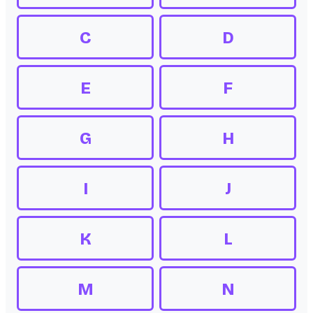
C
D
E
F
G
H
I
J
K
L
M
N