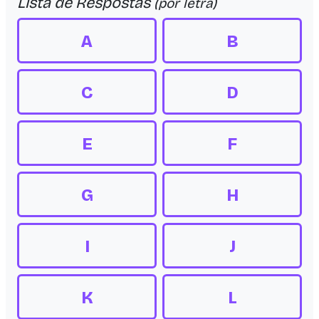
Lista de Respostas
(por letra)
A
B
C
D
E
F
G
H
I
J
K
L