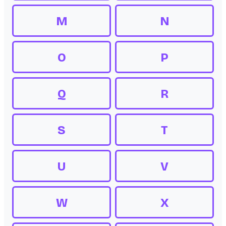
M
N
O
P
Q
R
S
T
U
V
W
X