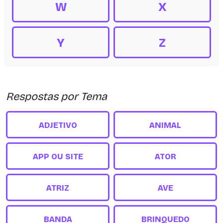
W
X
Y
Z
Respostas por Tema
ADJETIVO
ANIMAL
APP OU SITE
ATOR
ATRIZ
AVE
BANDA
BRINQUEDO