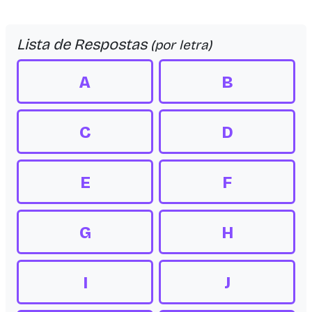
Lista de Respostas
(por letra)
A
B
C
D
E
F
G
H
I
J