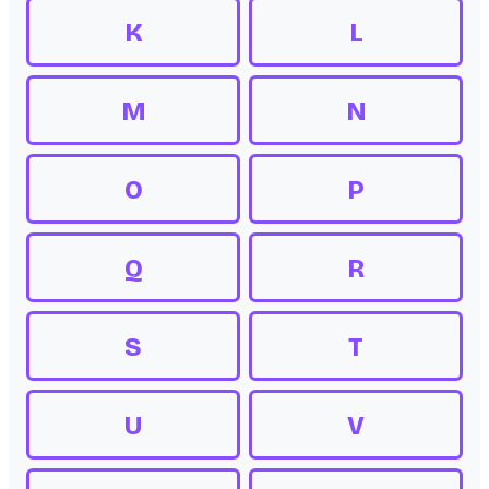
K
L
M
N
O
P
Q
R
S
T
U
V