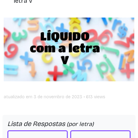
letra V
atualizado em
3 de novembro de 2023
• 613 views
Lista de Respostas
(por letra)