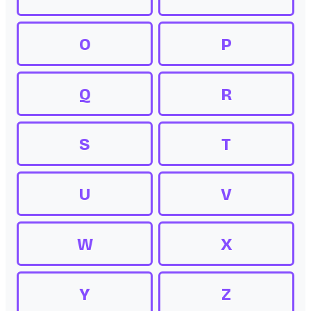
O
P
Q
R
S
T
U
V
W
X
Y
Z