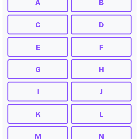
A
B
C
D
E
F
G
H
I
J
K
L
M
N