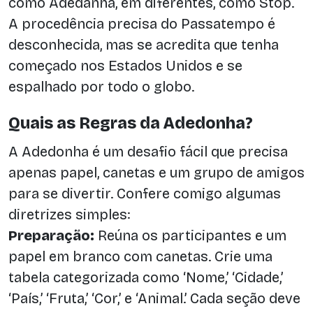
como Adedanha, em diferentes, como Stop.
A procedência precisa do Passatempo é
desconhecida, mas se acredita que tenha
começado nos Estados Unidos e se
espalhado por todo o globo.
Quais as Regras da Adedonha?
A Adedonha é um desafio fácil que precisa
apenas papel, canetas e um grupo de amigos
para se divertir. Confere comigo algumas
diretrizes simples:
Preparação:
Reúna os participantes e um
papel em branco com canetas. Crie uma
tabela categorizada como ‘Nome,’ ‘Cidade,’
‘País,’ ‘Fruta,’ ‘Cor,’ e ‘Animal.’ Cada seção deve