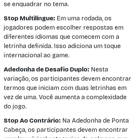
se enquadrar no tema.
Stop Multilíngue:
Em uma rodada, os
jogadores podem escolher respostas em
diferentes idiomas que comecem com a
letrinha definida. Isso adiciona um toque
internacional ao game.
Adedonha de Desafio Duplo:
Nesta
variação, os participantes devem encontrar
termos que iniciam com duas letrinhas em
vez de uma. Você aumenta a complexidade
do jogo.
Stop Ao Contrário:
Na Adedonha de Ponta
Cabeça, os participantes devem encontrar