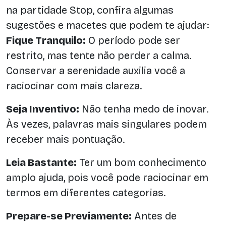
na partidade Stop, confira algumas
sugestões e macetes que podem te ajudar:
Fique Tranquilo:
O período pode ser
restrito, mas tente não perder a calma.
Conservar a serenidade auxilia você a
raciocinar com mais clareza.
Seja Inventivo:
Não tenha medo de inovar.
Às vezes, palavras mais singulares podem
receber mais pontuação.
Leia Bastante:
Ter um bom conhecimento
amplo ajuda, pois você pode raciocinar em
termos em diferentes categorias.
Prepare-se Previamente:
Antes de