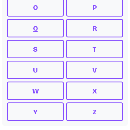
O
P
Q
R
S
T
U
V
W
X
Y
Z