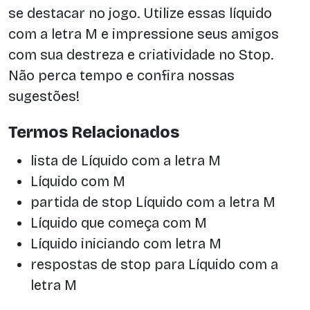
se destacar no jogo. Utilize essas líquido
com a letra M e impressione seus amigos
com sua destreza e criatividade no Stop.
Não perca tempo e confira nossas
sugestões!
Termos Relacionados
lista de Líquido com a letra M
Líquido com M
partida de stop Líquido com a letra M
Líquido que começa com M
Líquido iniciando com letra M
respostas de stop para Líquido com a
letra M