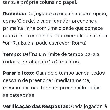
ter sua própria coluna no papel.
Rodadas:
Os jogadores escolhem um tópico,
como ‘Cidade,’ e cada jogador preenche a
primeira linha com uma cidade que comece
com a letra escolhida. Por exemplo, se a letra
for ‘R’, alguém pode escrever ‘Roma’.
Tempo:
Defina um limite de tempo para a
rodada, geralmente 1 a 2 minutos.
Parar o Jogo:
Quando o tempo acaba, todos
cessam de preencher imediatamente,
mesmo que não tenham preenchido todas
as categorias.
Verificação das Respostas:
Cada jogador lê