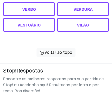
VERBO
VERDURA
VESTUÁRIO
VILÃO
voltar ao topo
Stop!Respostas
Encontre as melhores respostas para sua partida de
Stop! ou Adedonha aqui! Resultados por letra e por
tema. Boa diversão!