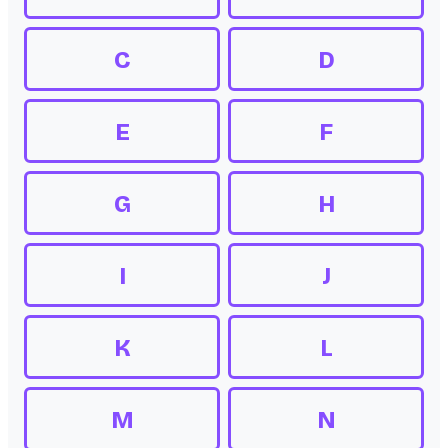
C
D
E
F
G
H
I
J
K
L
M
N