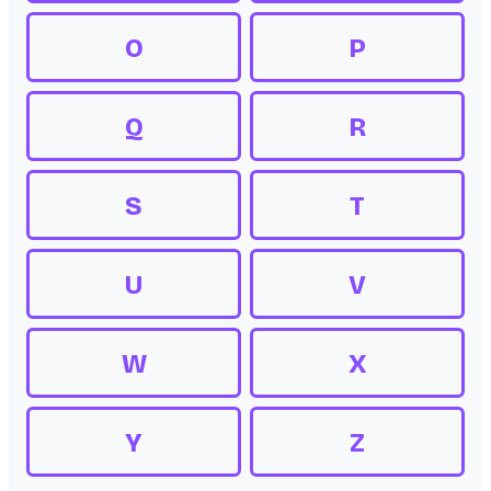
O
P
Q
R
S
T
U
V
W
X
Y
Z