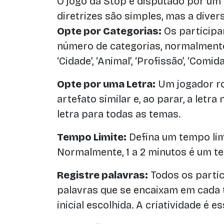
O jogo da Stop é disputado por um 
diretrizes são simples, mas a diver
Opte por Categorias:
Os particip
número de categorias, normalmente 
‘Cidade’, ‘Animal’, ‘Profissão’, ‘Comida’
Opte por uma Letra:
Um jogador ro
artefato similar e, ao parar, a letra
letra para todas as temas.
Tempo Limite:
Defina um tempo lim
Normalmente, 1 a 2 minutos é um 
Registre palavras:
Todos os parti
palavras que se encaixam em cada
inicial escolhida. A criatividade é es