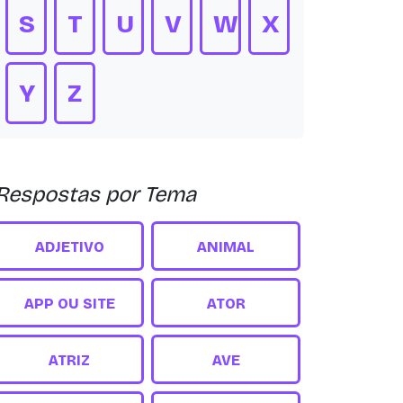
S
T
U
V
W
X
Y
Z
Respostas por Tema
ADJETIVO
ANIMAL
APP OU SITE
ATOR
ATRIZ
AVE