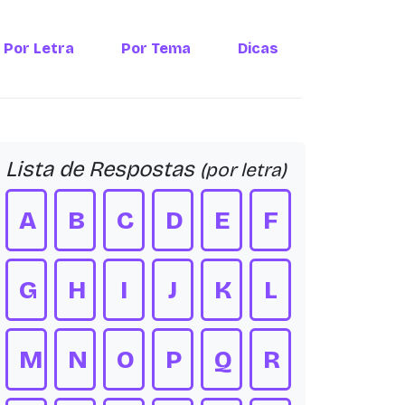
Por Letra
Por Tema
Dicas
Lista de Respostas
(por letra)
A
B
C
D
E
F
G
H
I
J
K
L
M
N
O
P
Q
R