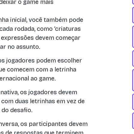
deixar o game mais
nha inicial, você também pode
cada rodada, como ‘criaturas
 As expressões devem começar
ar no assunto.
os jogadores podem escolher
que comecem com a letrinha
ternacional ao game.
rnativa, os jogadores devem
com duas letrinhas em vez de
do desafio.
versa, os participantes devem
ias de respostas que terminem