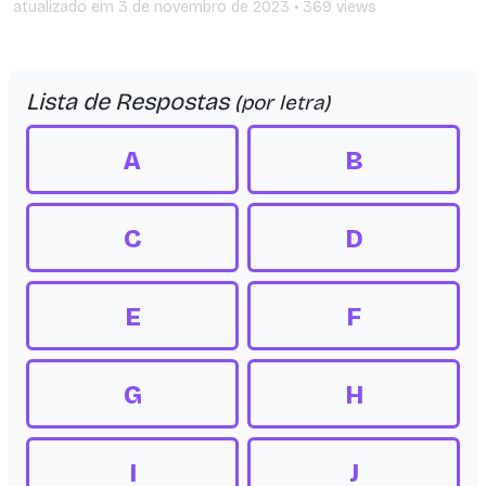
atualizado em
3 de novembro de 2023
• 369 views
Lista de Respostas
(por letra)
A
B
C
D
E
F
G
H
I
J