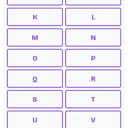
K
L
M
N
O
P
Q
R
S
T
U
V