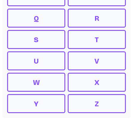
Q
R
S
T
U
V
W
X
Y
Z