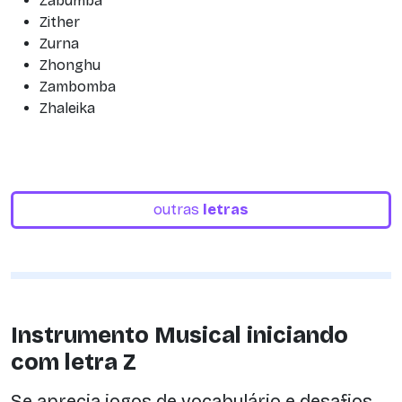
Zabumba
Zither
Zurna
Zhonghu
Zambomba
Zhaleika
outras
letras
Instrumento Musical iniciando
com letra Z
Se aprecia jogos de vocabulário e desafios