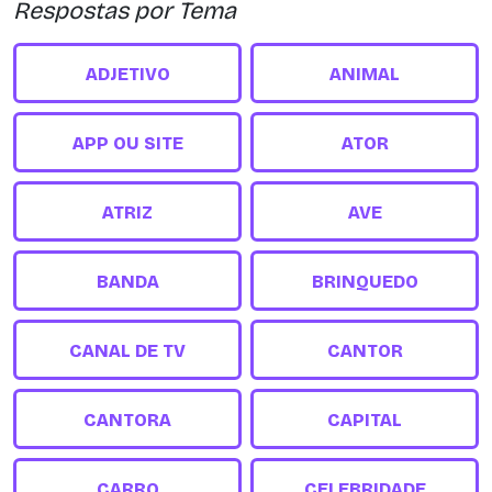
Respostas por Tema
ADJETIVO
ANIMAL
APP OU SITE
ATOR
ATRIZ
AVE
BANDA
BRINQUEDO
CANAL DE TV
CANTOR
CANTORA
CAPITAL
CARRO
CELEBRIDADE