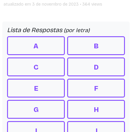
atualizado em
3 de novembro de 2023
• 364 views
Lista de Respostas
(por letra)
A
B
C
D
E
F
G
H
I
J