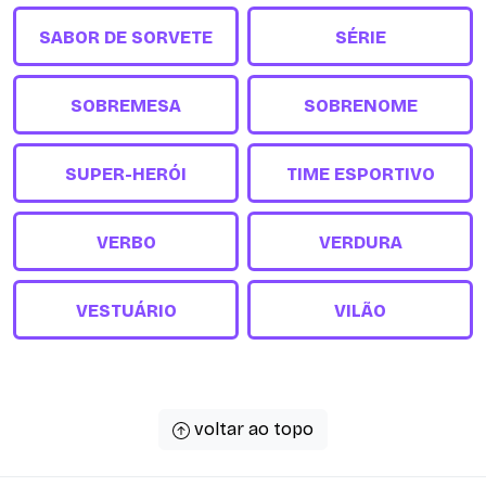
SABOR DE SORVETE
SÉRIE
SOBREMESA
SOBRENOME
SUPER-HERÓI
TIME ESPORTIVO
VERBO
VERDURA
VESTUÁRIO
VILÃO
voltar ao topo