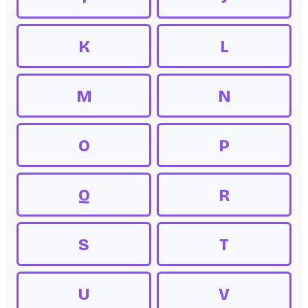
K
L
M
N
O
P
Q
R
S
T
U
V