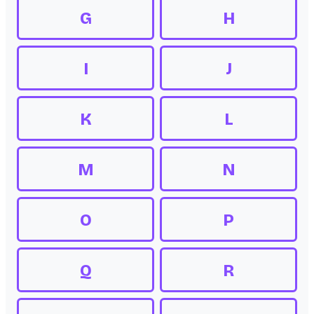
G
H
I
J
K
L
M
N
O
P
Q
R