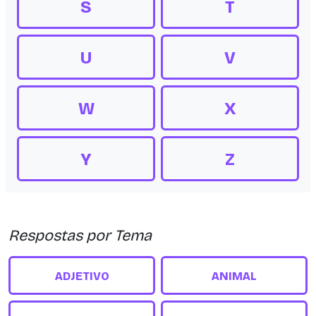
S
T
U
V
W
X
Y
Z
Respostas por Tema
ADJETIVO
ANIMAL