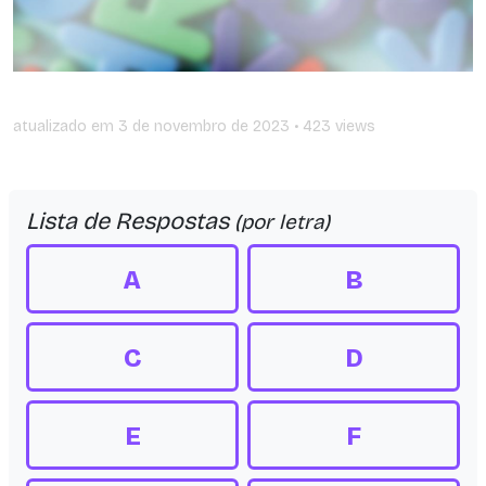
atualizado em
3 de novembro de 2023
• 423 views
Lista de Respostas
(por letra)
A
B
C
D
E
F