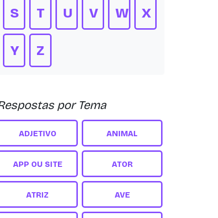
S
T
U
V
W
X
Y
Z
Respostas por Tema
ADJETIVO
ANIMAL
APP OU SITE
ATOR
ATRIZ
AVE