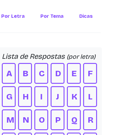
Por Letra
Por Tema
Dicas
Lista de Respostas
(por letra)
A
B
C
D
E
F
G
H
I
J
K
L
M
N
O
P
Q
R