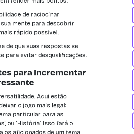
dem render mais pontos.
ilidade de raciocinar
a sua mente para descobrir
mais rápido possível.
se de que suas respostas se
 para evitar desqualificações.
tes para Incrementar
ressante
ersatilidade. Aqui estão
eixar o jogo mais legal:
ema particular para as
, ou ‘História’. Isso fará o
ra os aficionados de um tema