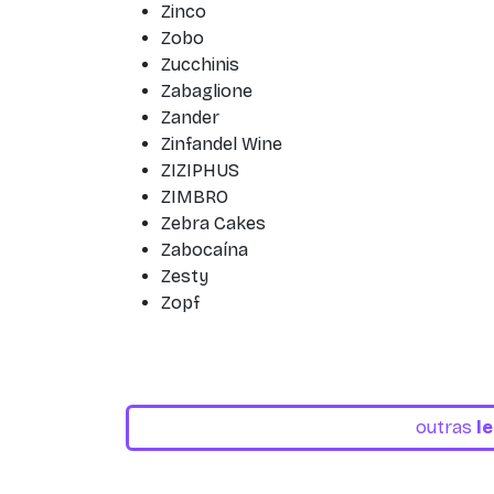
Zinco
Zobo
Zucchinis
Zabaglione
Zander
Zinfandel Wine
ZIZIPHUS
ZIMBRO
Zebra Cakes
Zabocaína
Zesty
Zopf
outras
l