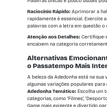
Palavras únicas e pouco usuais po
Raciocínio Rápido:
Aprimorar a hab
rapidamente é essencial. Exercite 
palavras com a letra em questão o 
Atenção aos Detalhes:
Certifique-
encaixem na categoria corretamente
Alternativas Emocionan
o Passatempo Mais Inte
A beleza da Adedonha está na sua v
algumas variações populares para d
Adedonha Temático:
Escolha um t
categorias, como ‘Filmes’, ‘Desportos’
Game mais exigente e divertido pa