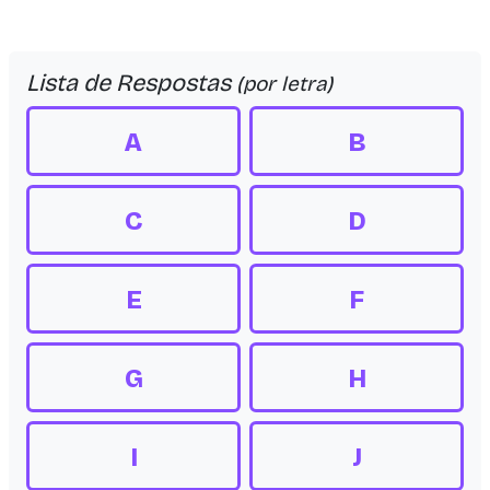
Lista de Respostas
(por letra)
A
B
C
D
E
F
G
H
I
J