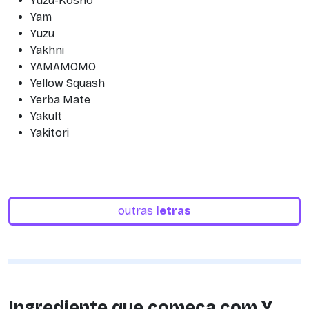
Yuzu-Kosho
Yam
Yuzu
Yakhni
YAMAMOMO
Yellow Squash
Yerba Mate
Yakult
Yakitori
outras
letras
Ingrediente que começa com Y