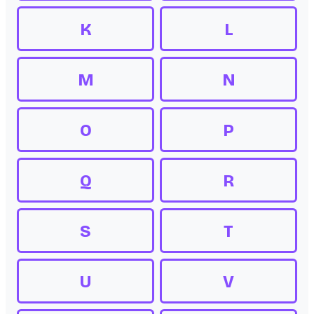
K
L
M
N
O
P
Q
R
S
T
U
V