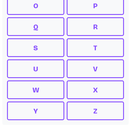
O
P
Q
R
S
T
U
V
W
X
Y
Z