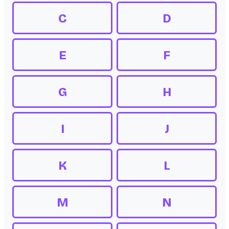
C
D
E
F
G
H
I
J
K
L
M
N