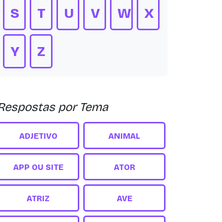
S
T
U
V
W
X
Y
Z
Respostas por Tema
ADJETIVO
ANIMAL
APP OU SITE
ATOR
ATRIZ
AVE