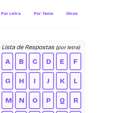
Por Letra
Por Tema
Dicas
Lista de Respostas
(por letra)
A
B
C
D
E
F
G
H
I
J
K
L
M
N
O
P
Q
R