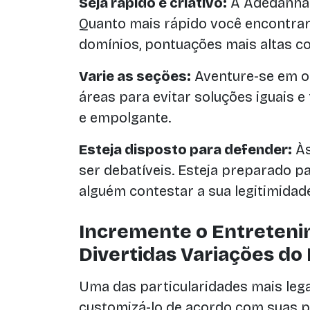
Seja rápido e criativo:
A Adedanha é
Quanto mais rápido você encontra
domínios, pontuações mais altas co
Varie as seções:
Aventure-se em o
áreas para evitar soluções iguais e
e empolgante.
Esteja disposto para defender:
Às
ser debatíveis. Esteja preparado pa
alguém contestar a sua legitimidad
Incremente o Entreten
Divertidas Variações do
Uma das particularidades mais leg
customizá-lo de acordo com suas p