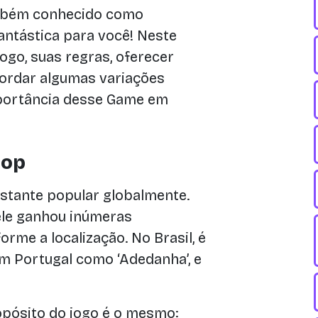
ambém conhecido como
antástica para você! Neste
jogo, suas regras, oferecer
abordar algumas variações
mportância desse Game em
top
astante popular globalmente.
ele ganhou inúmeras
rme a localização. No Brasil, é
m Portugal como ‘Adedanha’, e
pósito do jogo é o mesmo: