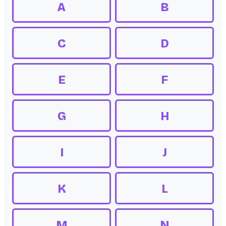
A
B
C
D
E
F
G
H
I
J
K
L
M
N