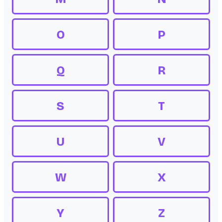
O
P
Q
R
S
T
U
V
W
X
Y
Z