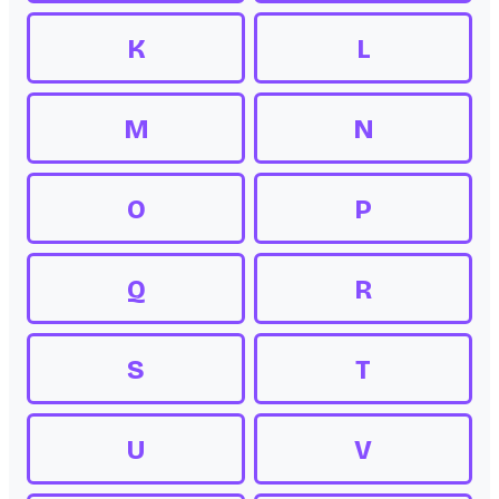
K
L
M
N
O
P
Q
R
S
T
U
V