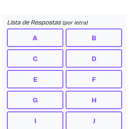
Lista de Respostas
(por letra)
A
B
C
D
E
F
G
H
I
J