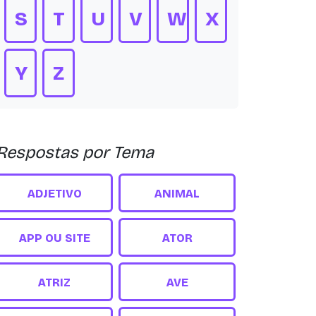
S
T
U
V
W
X
Y
Z
Respostas por Tema
ADJETIVO
ANIMAL
APP OU SITE
ATOR
ATRIZ
AVE