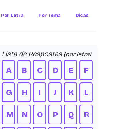
Por Letra
Por Tema
Dicas
Lista de Respostas
(por letra)
A
B
C
D
E
F
G
H
I
J
K
L
M
N
O
P
Q
R