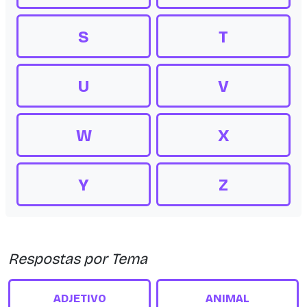
S
T
U
V
W
X
Y
Z
Respostas por Tema
ADJETIVO
ANIMAL