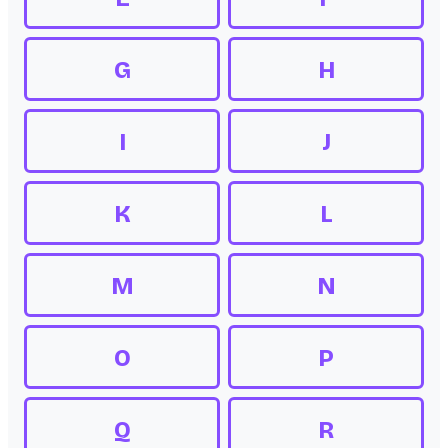
G
H
I
J
K
L
M
N
O
P
Q
R