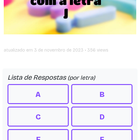
atualizado em
3 de novembro de 2023
• 356 views
Lista de Respostas
(por letra)
A
B
C
D
E
F