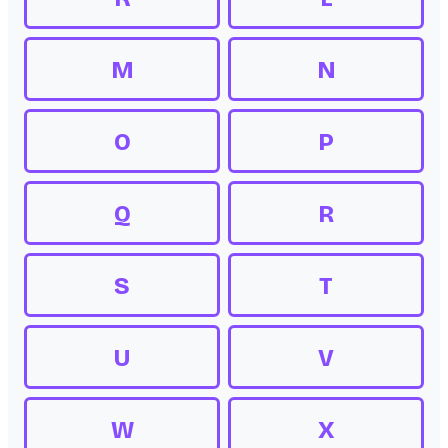
M
N
O
P
Q
R
S
T
U
V
W
X