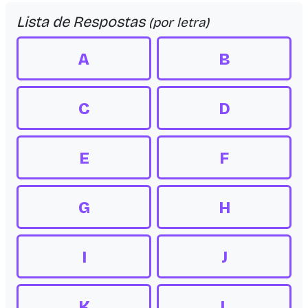
Lista de Respostas
(por letra)
A
B
C
D
E
F
G
H
I
J
K
L