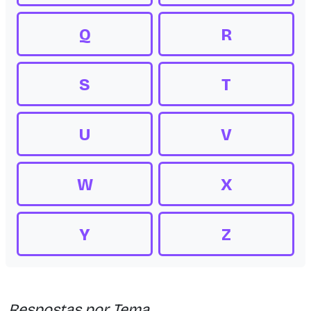
Q
R
S
T
U
V
W
X
Y
Z
Respostas por Tema