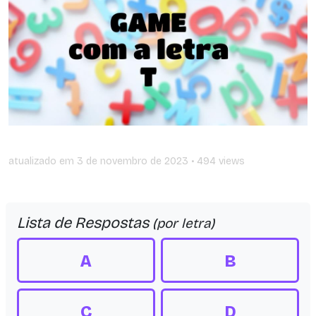
atualizado em
3 de novembro de 2023
• 494 views
Lista de Respostas
(por letra)
A
B
C
D