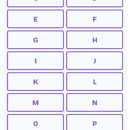
E
F
G
H
I
J
K
L
M
N
O
P