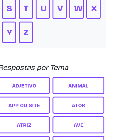
S
T
U
V
W
X
Y
Z
Respostas por Tema
ADJETIVO
ANIMAL
APP OU SITE
ATOR
ATRIZ
AVE