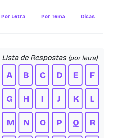
Por Letra
Por Tema
Dicas
Lista de Respostas
(por letra)
A
B
C
D
E
F
G
H
I
J
K
L
M
N
O
P
Q
R