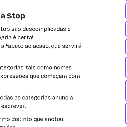
a Stop
 Stop são descomplicadas e
egria é certa!
 alfabeto ao acaso, que servirá
ategorias, tais como nomes
om expressões que começam com
todas as categorias anuncia
 escrever.
mo distinto que anotou.