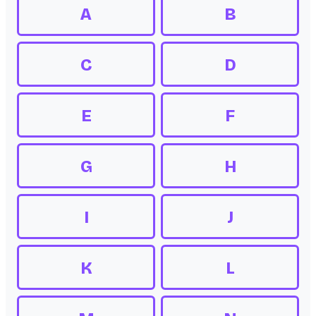
A
B
C
D
E
F
G
H
I
J
K
L