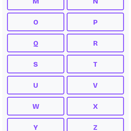
M
N
O
P
Q
R
S
T
U
V
W
X
Y
Z