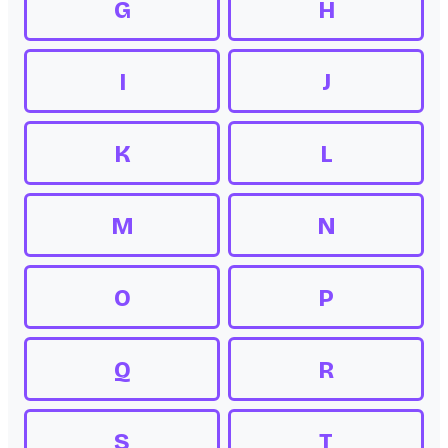
G
H
I
J
K
L
M
N
O
P
Q
R
S
T