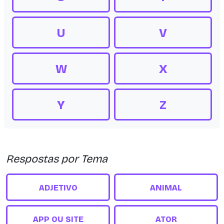
U
V
W
X
Y
Z
Respostas por Tema
ADJETIVO
ANIMAL
APP OU SITE
ATOR