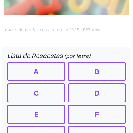
atualizado em
3 de novembro de 2023
• 587 views
Lista de Respostas
(por letra)
A
B
C
D
E
F