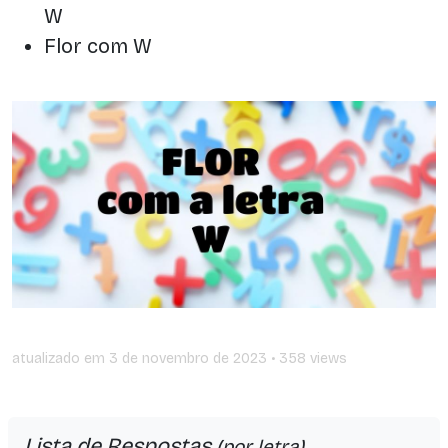
W
Flor com W
atualizado em
3 de novembro de 2023
• 358 views
Lista de Respostas
(por letra)