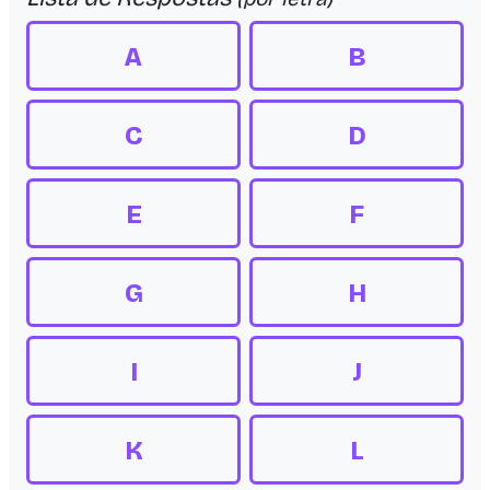
A
B
C
D
E
F
G
H
I
J
K
L