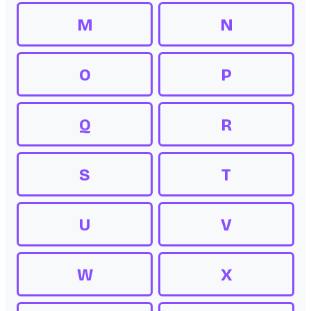
M
N
O
P
Q
R
S
T
U
V
W
X