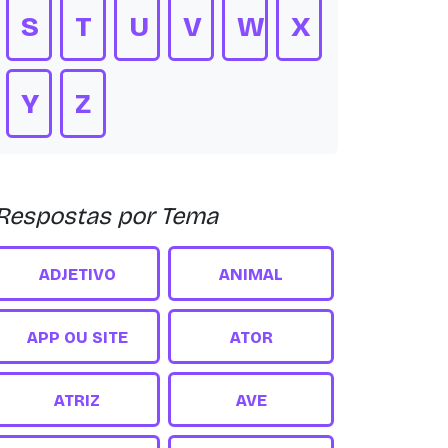
S
T
U
V
W
X
Y
Z
Respostas por Tema
ADJETIVO
ANIMAL
APP OU SITE
ATOR
ATRIZ
AVE