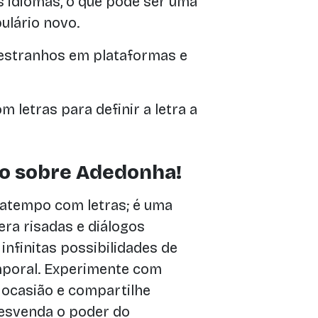
s idiomas, o que pode ser uma
ulário novo.
estranhos em plataformas e
 letras para definir a letra a
o sobre Adedonha!
atempo com letras; é uma
era risadas e diálogos
nfinitas possibilidades de
emporal. Experimente com
ocasião e compartilhe
esvenda o poder do