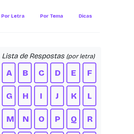
Por Letra
Por Tema
Dicas
Lista de Respostas
(por letra)
A
B
C
D
E
F
G
H
I
J
K
L
M
N
O
P
Q
R