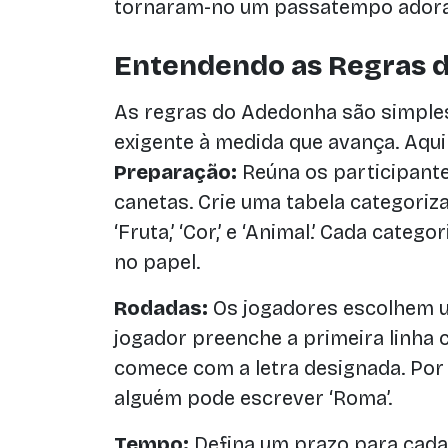
tornaram-no um passatempo adora
Entendendo as Regras 
As regras do Adedonha são simples
exigente à medida que avança. Aqui
Preparação:
Reúna os participant
canetas. Crie uma tabela categorizad
‘Fruta,’ ‘Cor,’ e ‘Animal.’ Cada cat
no papel.
Rodadas:
Os jogadores escolhem um
jogador preenche a primeira linha
comece com a letra designada. Por ex
alguém pode escrever ‘Roma’.
Tempo:
Defina um prazo para cada 