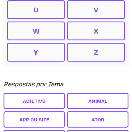
U
V
W
X
Y
Z
Respostas por Tema
ADJETIVO
ANIMAL
APP OU SITE
ATOR