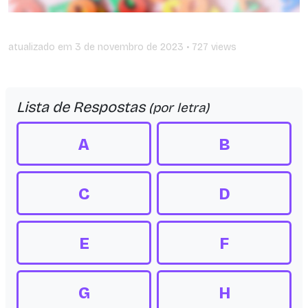
atualizado em
3 de novembro de 2023
• 727 views
Lista de Respostas
(por letra)
A
B
C
D
E
F
G
H