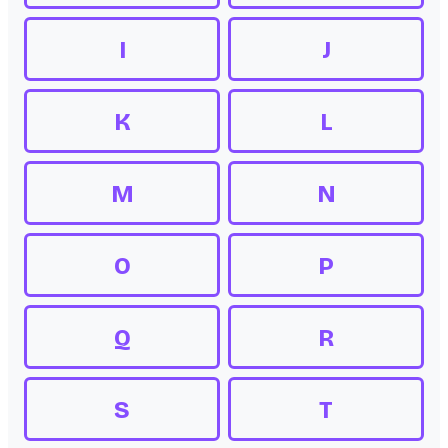
I
J
K
L
M
N
O
P
Q
R
S
T