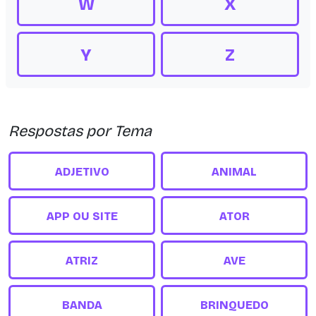
W
X
Y
Z
Respostas por Tema
ADJETIVO
ANIMAL
APP OU SITE
ATOR
ATRIZ
AVE
BANDA
BRINQUEDO