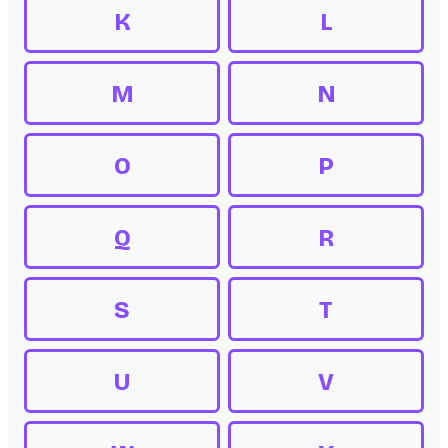
K
L
M
N
O
P
Q
R
S
T
U
V