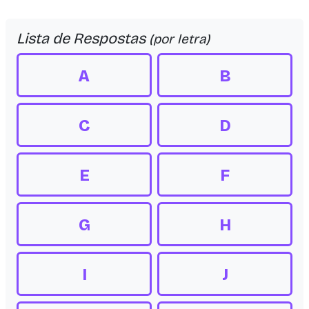
Lista de Respostas
(por letra)
A
B
C
D
E
F
G
H
I
J