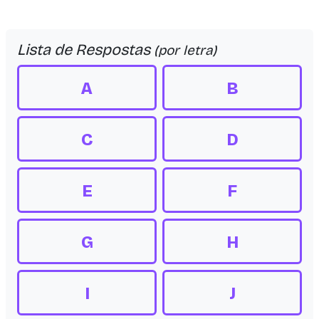
Lista de Respostas
(por letra)
A
B
C
D
E
F
G
H
I
J