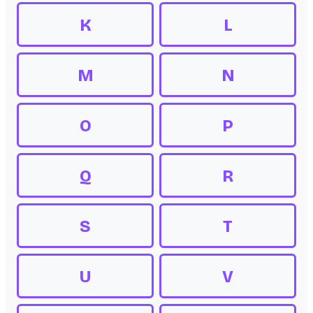
K
L
M
N
O
P
Q
R
S
T
U
V