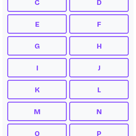
C
D
E
F
G
H
I
J
K
L
M
N
O
P