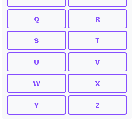
Q
R
S
T
U
V
W
X
Y
Z