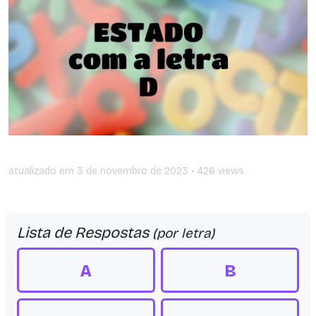
atualizado em
3 de novembro de 2023
• 426 views
Lista de Respostas
(por letra)
A
B