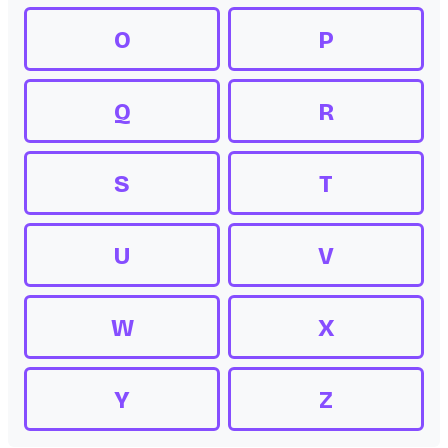
O
P
Q
R
S
T
U
V
W
X
Y
Z