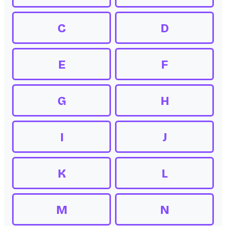
C
D
E
F
G
H
I
J
K
L
M
N