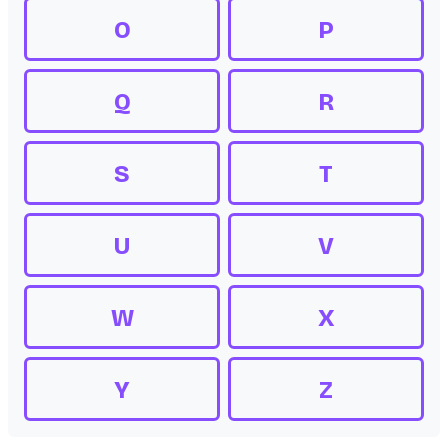
O
P
Q
R
S
T
U
V
W
X
Y
Z