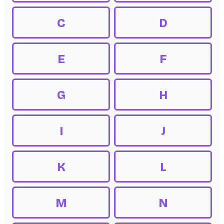
C
D
E
F
G
H
I
J
K
L
M
N