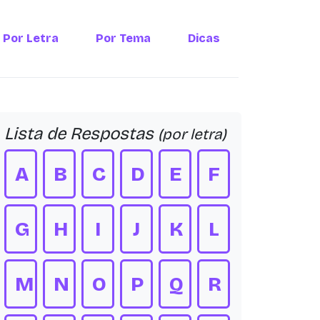
Por Letra
Por Tema
Dicas
Lista de Respostas
(por letra)
A
B
C
D
E
F
G
H
I
J
K
L
M
N
O
P
Q
R