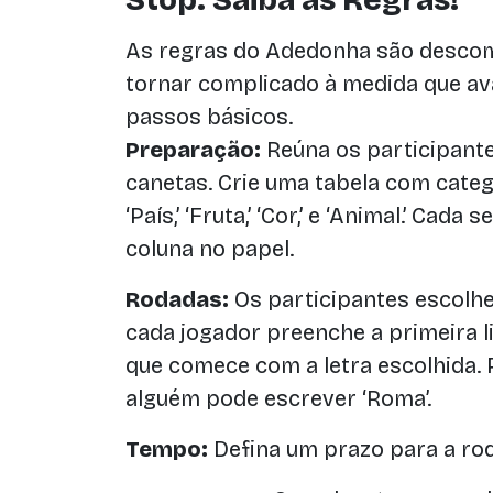
Stop: Saiba as Regras!
As regras do Adedonha são descom
tornar complicado à medida que av
passos básicos.
Preparação:
Reúna os participant
canetas. Crie uma tabela com catego
‘País,’ ‘Fruta,’ ‘Cor,’ e ‘Animal.’ Cad
coluna no papel.
Rodadas:
Os participantes escolhe
cada jogador preenche a primeira 
que comece com a letra escolhida. Po
alguém pode escrever ‘Roma’.
Tempo:
Defina um prazo para a rod