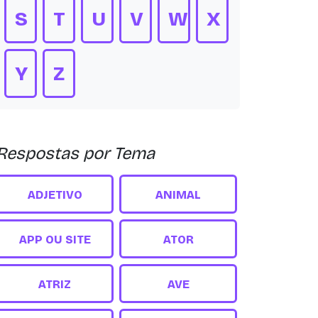
S
T
U
V
W
X
Y
Z
Respostas por Tema
ADJETIVO
ANIMAL
APP OU SITE
ATOR
ATRIZ
AVE