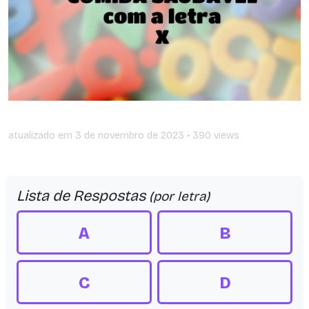
atualizado em
3 de novembro de 2023
• 390 views
Lista de Respostas
(por letra)
A
B
C
D