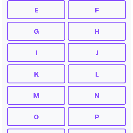
E
F
G
H
I
J
K
L
M
N
O
P