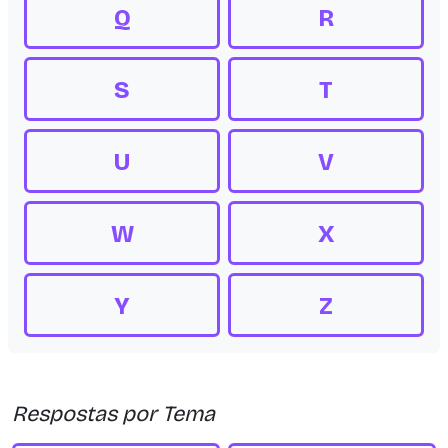
Q
R
S
T
U
V
W
X
Y
Z
Respostas por Tema