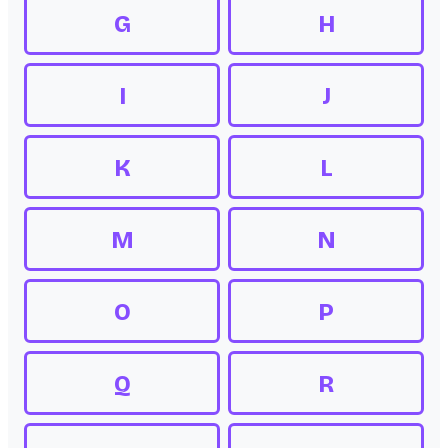
G
H
I
J
K
L
M
N
O
P
Q
R