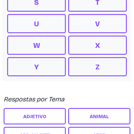
S
T
U
V
W
X
Y
Z
Respostas por Tema
ADJETIVO
ANIMAL