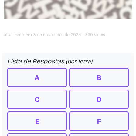
atualizado em
3 de novembro de 2023
• 360 views
Lista de Respostas
(por letra)
A
B
C
D
E
F