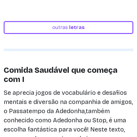
outras
letras
Comida Saudável que começa
com I
Se aprecia jogos de vocabulário e desafios
mentais e diversão na companhia de amigos,
o Passatempo da Adedonha,também
conhecido como Adedonha ou Stop, é uma
escolha fantástica para você! Neste texto,