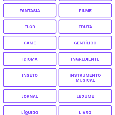
FANTASIA
FILME
FLOR
FRUTA
GAME
GENTÍLICO
IDIOMA
INGREDIENTE
INSETO
INSTRUMENTO
MUSICAL
JORNAL
LEGUME
LÍQUIDO
LIVRO