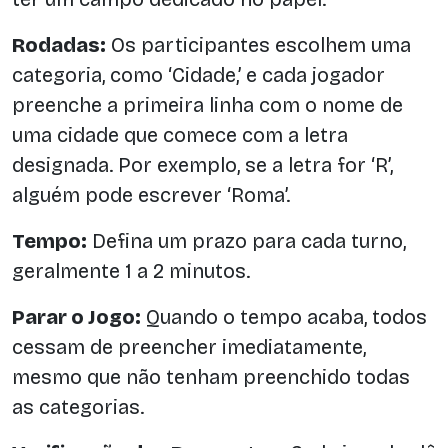
Rodadas:
Os participantes escolhem uma
categoria, como ‘Cidade,’ e cada jogador
preenche a primeira linha com o nome de
uma cidade que comece com a letra
designada. Por exemplo, se a letra for ‘R’,
alguém pode escrever ‘Roma’.
Tempo:
Defina um prazo para cada turno,
geralmente 1 a 2 minutos.
Parar o Jogo:
Quando o tempo acaba, todos
cessam de preencher imediatamente,
mesmo que não tenham preenchido todas
as categorias.