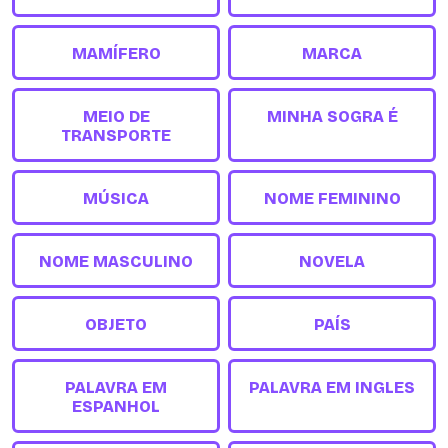
MAMÍFERO
MARCA
MEIO DE
MINHA SOGRA É
TRANSPORTE
MÚSICA
NOME FEMININO
NOME MASCULINO
NOVELA
OBJETO
PAÍS
PALAVRA EM
PALAVRA EM INGLES
ESPANHOL