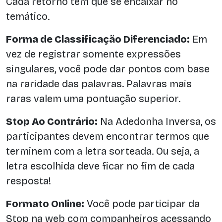
Cada retorno tem que se encaixar no
temático.
Forma de Classificação Diferenciado:
Em
vez de registrar somente expressões
singulares, você pode dar pontos com base
na raridade das palavras. Palavras mais
raras valem uma pontuação superior.
Stop Ao Contrário:
Na Adedonha Inversa, os
participantes devem encontrar termos que
terminem com a letra sorteada. Ou seja, a
letra escolhida deve ficar no fim de cada
resposta!
Formato Online:
Você pode participar da
Stop na web com companheiros acessando