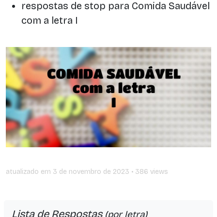
respostas de stop para Comida Saudável
com a letra I
atualizado em
3 de novembro de 2023
• 386 views
Lista de Respostas
(por letra)