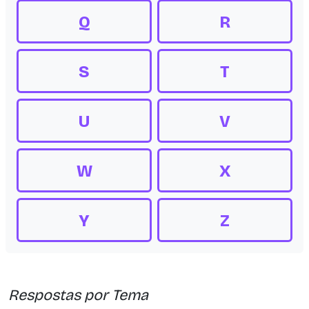
Q
R
S
T
U
V
W
X
Y
Z
Respostas por Tema