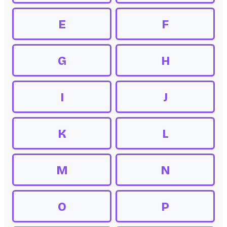
E
F
G
H
I
J
K
L
M
N
O
P