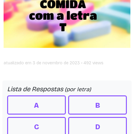
atualizado em
3 de novembro de 2023
• 492 views
Lista de Respostas
(por letra)
A
B
C
D