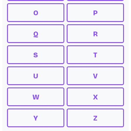
O
P
Q
R
S
T
U
V
W
X
Y
Z