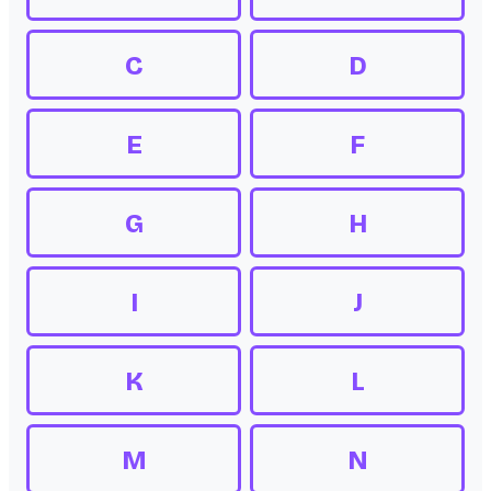
C
D
E
F
G
H
I
J
K
L
M
N