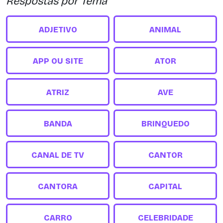
Respostas por Tema
ADJETIVO
ANIMAL
APP OU SITE
ATOR
ATRIZ
AVE
BANDA
BRINQUEDO
CANAL DE TV
CANTOR
CANTORA
CAPITAL
CARRO
CELEBRIDADE