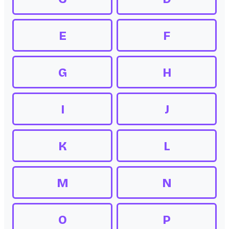
E
F
G
H
I
J
K
L
M
N
O
P