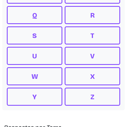
Q
R
S
T
U
V
W
X
Y
Z