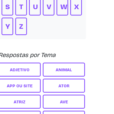
S
T
U
V
W
X
Y
Z
Respostas por Tema
ADJETIVO
ANIMAL
APP OU SITE
ATOR
ATRIZ
AVE