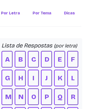
Por Letra
Por Tema
Dicas
Lista de Respostas
(por letra)
A
B
C
D
E
F
G
H
I
J
K
L
M
N
O
P
Q
R