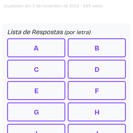
atualizado em
3 de novembro de 2023
• 455 views
Lista de Respostas
(por letra)
A
B
C
D
E
F
G
H