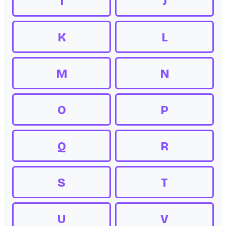
I
J
K
L
M
N
O
P
Q
R
S
T
U
V