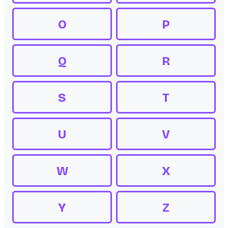
O
P
Q
R
S
T
U
V
W
X
Y
Z