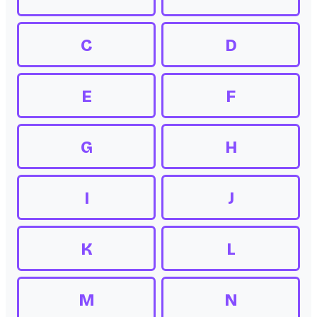
C
D
E
F
G
H
I
J
K
L
M
N