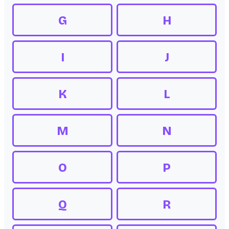
G
H
I
J
K
L
M
N
O
P
Q
R