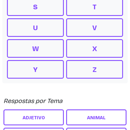
S
T
U
V
W
X
Y
Z
Respostas por Tema
ADJETIVO
ANIMAL