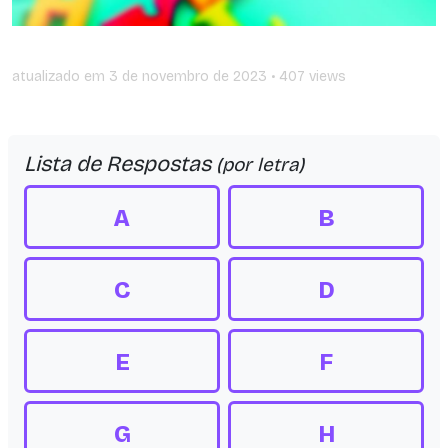
atualizado em
3 de novembro de 2023
• 407 views
Lista de Respostas
(por letra)
A
B
C
D
E
F
G
H