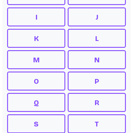
I
J
K
L
M
N
O
P
Q
R
S
T