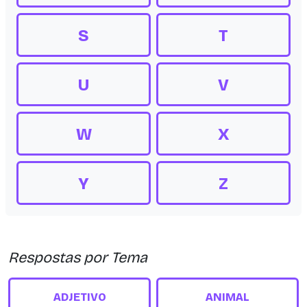
S
T
U
V
W
X
Y
Z
Respostas por Tema
ADJETIVO
ANIMAL