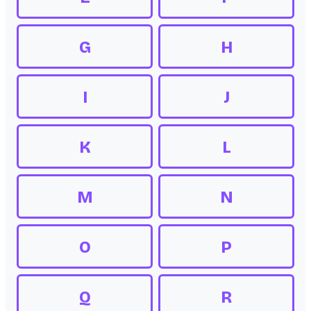
G
H
I
J
K
L
M
N
O
P
Q
R