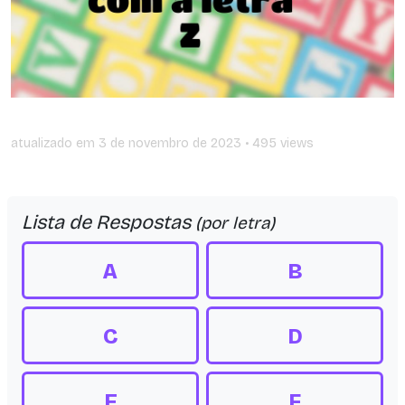
atualizado em
3 de novembro de 2023
• 495 views
Lista de Respostas
(por letra)
A
B
C
D
E
F